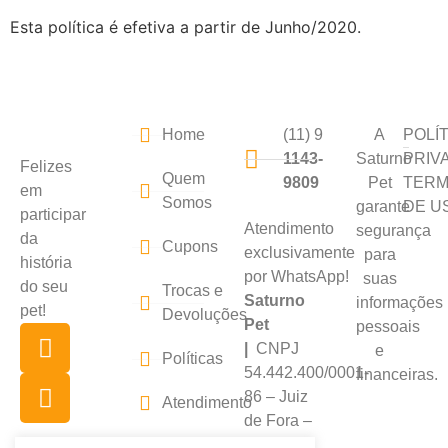
​Esta política é efetiva a partir de Junho/2020.
Home
(11) 9
A
POLÍ
1143-
Saturno
PRIV
Felizes
Quem
9809
Pet
TER
em
Somos
garante
DE U
participar
Atendimento
segurança
da
Cupons
exclusivamente
para
história
por WhatsApp!
suas
do seu
Trocas e
Saturno
informações
pet!
Devoluções
Pet
pessoais
|
CNPJ
e
Políticas
54.442.400/0001-
financeiras.
86 – Juiz
Atendimento
de Fora –
MG –