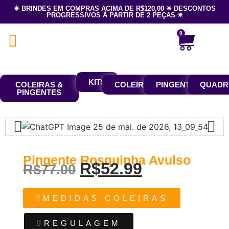
✷ BRINDES EM COMPRAS ACIMA DE R$120,00 ✷ DESCONTOS
PROGRESSIVOS À PARTIR DE 2 PEÇAS ✷
0
KITS
COLEIRAS &
COLEIRAS
PINGENTES
QUADR
PINGENTES
Pingente Rosquinha Avulso
R$
52.99
R$
77.00
MEDIDAS COLEIRAS
REGULAGEM