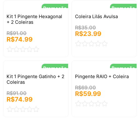
Promoção
Promoção
Kit 1 Pingente Hexagonal
Coleira Lilás Avulsa
+ 2 Coleiras
R$
35.00
R$
91.00
R$
23.99
R$
74.99
Avaliação
Avaliação
0
0
de
Promoção
Promoção
de
5
Kit 1 Pingente Gatinho + 2
Pingente RAIO + Coleira
5
Coleiras
R$
69.00
R$
91.00
R$
59.99
R$
74.99
Avaliação
Avaliação
0
0
de
de
5
5