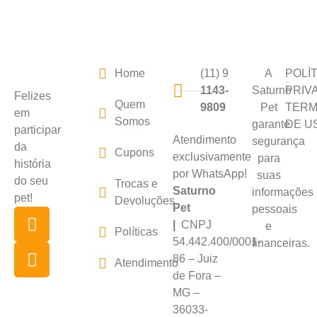
Home
(11) 9
A
POLÍ
1143-
Saturno
PRIV
Felizes
Quem
9809
Pet
TER
em
Somos
garante
DE U
participar
Atendimento
segurança
da
Cupons
exclusivamente
para
história
por WhatsApp!
suas
do seu
Trocas e
Saturno
informações
pet!
Devoluções
Pet
pessoais
|
CNPJ
e
Políticas
54.442.400/0001-
financeiras.
86 – Juiz
Atendimento
de Fora –
MG –
36033-