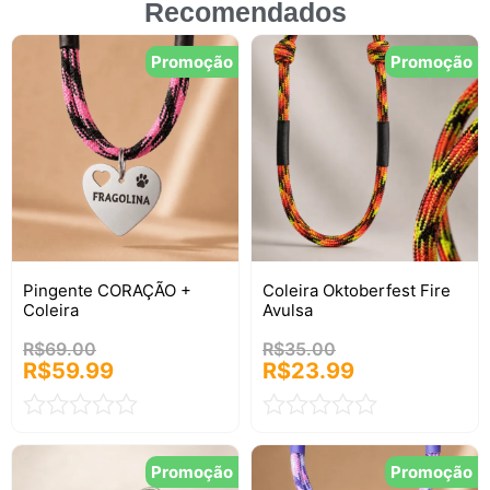
Recomendados
Promoção
Promoção
Pingente CORAÇÃO +
Coleira Oktoberfest Fire
Coleira
Avulsa
R$
69.00
R$
35.00
R$
59.99
R$
23.99
Avaliação
Avaliação
0
0
Promoção
Promoção
de
de