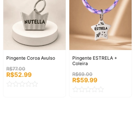
5
5
Pingente Coroa Avulso
Pingente ESTRELA +
Coleira
R$
77.00
R$
52.99
R$
69.00
R$
59.99
Avaliação
Avaliação
0
0
de
de
5
5