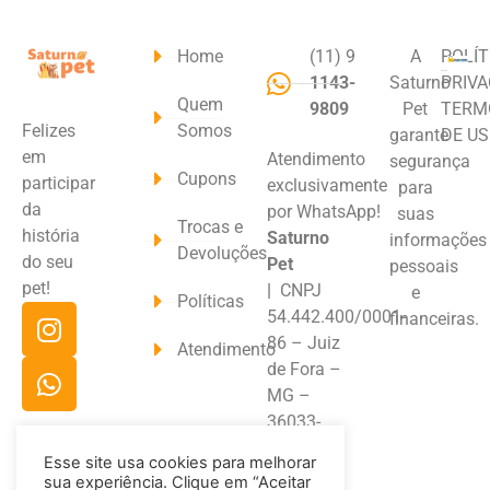
Home
(11) 9
A
POLÍT
1143-
Saturno
PRIVA
Quem
9809
Pet
TERM
Felizes
Somos
garante
DE U
em
Atendimento
segurança
Cupons
participar
exclusivamente
para
da
por WhatsApp!
suas
Trocas e
história
Saturno
informações
Devoluções
do seu
Pet
pessoais
pet!
|
CNPJ
e
Políticas
54.442.400/0001-
financeiras.
86 – Juiz
Atendimento
de Fora –
MG –
36033-
180
Esse site usa cookies para melhorar
sua experiência. Clique em “Aceitar